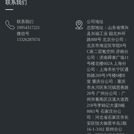
联系我们
联系我们
公司地址
澳式插口复合板/澳式Z型
依实瓦®InsulateRoof®-
HXY-FD-W-L
19954317221
总部地址：山东省博兴
锁口墙面板
LapSoft-聚氨酯金
微信号
县兴福工业 园北外环
13326287674
路888号 北京分公司：
北京市海淀区学院8号
C座二层氪空间 济南分
公司：济南舜泰广场11
号楼北楼602A 上海分
公司：上海市长宁区通
协路269号3号楼6楼B
室 重庆分公司：重庆
市永川区朱沱镇思善路
28号 广州分公司：广
州市番禺区汉溪大道西
218号李锦记大厦B栋
8061号 石家庄分公
司：河北省石家庄市长
安区恒大御景半岛2期
16-1-3102 郑州分公