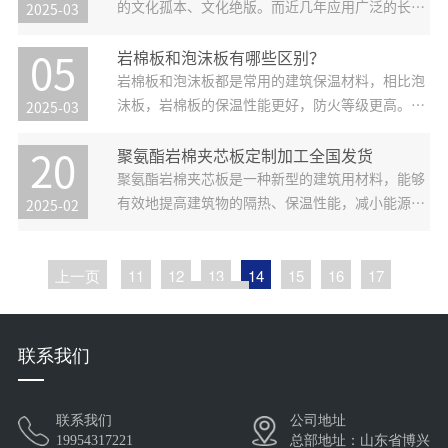
芯材料，岩棉为填充材料的复合
的文化孤本、文化绝版。而近几年应用广泛的长城
2025-03
板因其剖面看起来跟长城形状一样，故而称为长城
板。宏鑫源长城板根据使用环境和性能要求不同，
岩棉板和泡沫板有哪些区别？
05
可以选择不同的面材材料和芯材。面板可以用钢、
岩棉板和泡沫板都是常用的建筑保温材料，相比泡
不锈钢、铝、钛锌板等等，也可以
沫板，岩棉板的保温性能更好，防火等级更高。岩
2025-03
棉是不可燃的，能够最大限度的阻止火势的蔓延，
但是岩棉板的价格会比泡沫板贵一些。一、泡沫板
聚氨酯岩棉夹芯板定制加工全国发货
20
和岩棉板的区别1、材料不同泡沫板是一种由聚苯
聚氨酯岩棉夹芯板是一种新型的建筑用材料，能够
乙烯等原材料经加热加工而成的轻
有效地提高建筑物的隔热、保温性能，减小能源消
2025-02
耗，同时还具有防火、防水、防腐蚀等特点。山东
宏鑫源作为聚氨酯岩棉夹芯板生产厂家，在不断创
上一页
11
12
13
14
15
16
17
新研发中积累了丰富的经验，成为业内的佼佼者。
下一页
聚氨酯岩棉夹芯板由三部分组成：
联系我们
联系我们
公司地址
19954317221
总部地址：山东省博兴