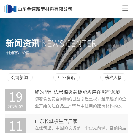
公司新闻
行业资讯
榜样人物
聚氨酯封边岩棉夹芯板能应用在哪些领域
19
随着食品安全问题的日益引起重视，越来越多的企
业开始关注食品生产环节中使用的建筑材料的安全
2025-03
性。在这种情况下，聚氨酯封边岩棉夹芯板作为一
个安全、环保的建筑材料，逐渐受到食品领域的关
山东长城板生产厂家
11
注和应用。 聚氨酯封边岩棉夹芯板是以聚氨酯为夹
在建筑里，中国的长城是一个史无前例、空前绝后