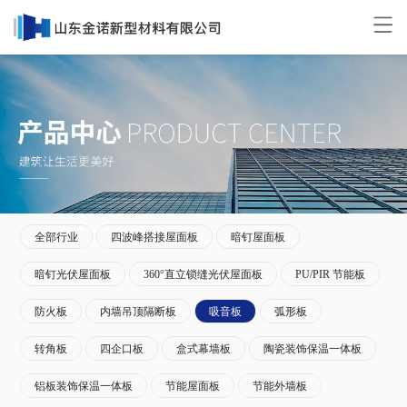
全部行业
四波峰搭接屋面板
暗钉屋面板
暗钉光伏屋面板
360°直立锁缝光伏屋面板
PU/PIR 节能板
防火板
内墙吊顶隔断板
吸音板
弧形板
转角板
四企口板
盒式幕墙板
陶瓷装饰保温一体板
铝板装饰保温一体板
节能屋面板
节能外墙板